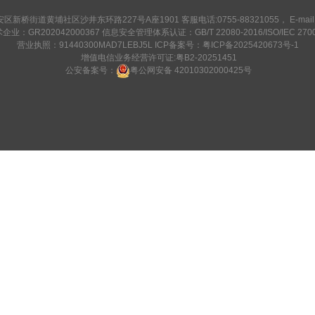
街道黄埔社区沙井东环路227号A座1901 客服电话:0755-88321055， E-mail:servi
术企业：
GR202042000367
信息安全管理体系认证：
GB/T 22080-2016/ISO/IEC 270
营业执照：
91440300MAD7LEBJ5L
ICP备案号：
粤ICP备2025420673号-1
增值电信业务经营许可证:
粤B2-20251451
公安备案号：
粤公网安备 42010302000425号